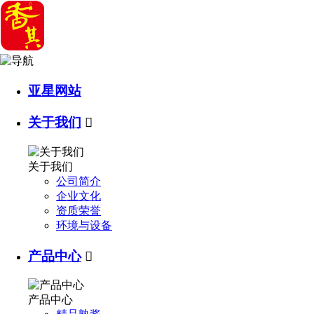
亚星网站
关于我们

关于我们
公司简介
企业文化
资质荣誉
环境与设备
产品中心

产品中心