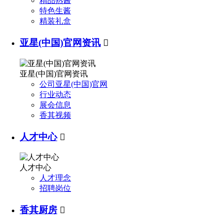
精品熟酱
特色生酱
精装礼盒
亚星(中国)官网资讯

亚星(中国)官网资讯
公司亚星(中国)官网
行业动态
展会信息
香其视频
人才中心

人才中心
人才理念
招聘岗位
香其厨房
