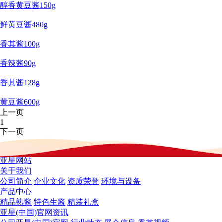
醇香黄豆酱150g
鲜黄豆酱480g
香其酱100g
香辣酱90g
香其酱128g
黄豆酱600g
上一页
1
下一页
亚星网站
关于我们
公司简介
企业文化
资质荣誉
环境与设备
产品中心
精品熟酱
特色生酱
精装礼盒
亚星(中国)官网资讯