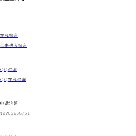
公众号二维码
在线留言
点击进入留言
QQ咨询
QQ在线咨询
电话沟通
18903658751