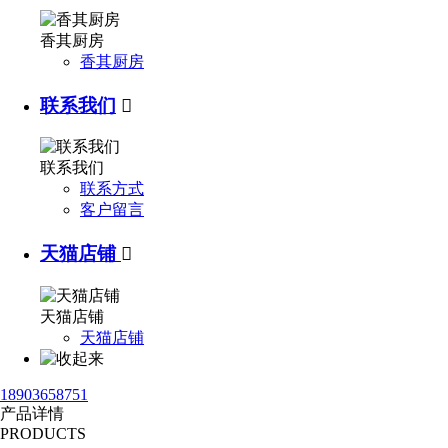
香其厨房
香其厨房
联系我们

联系我们
联系方式
客户留言
天猫店铺

天猫店铺
天猫店铺
18903658751
产品详情
PRODUCTS