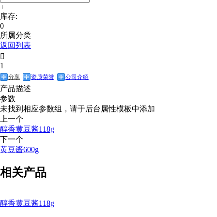
+
库存:
0
所属分类
返回列表

1
分享
资质荣誉
公司介绍
产品描述
参数
未找到相应参数组，请于后台属性模板中添加
上一个
醇香黄豆酱118g
下一个
黄豆酱600g
相关产品
醇香黄豆酱118g