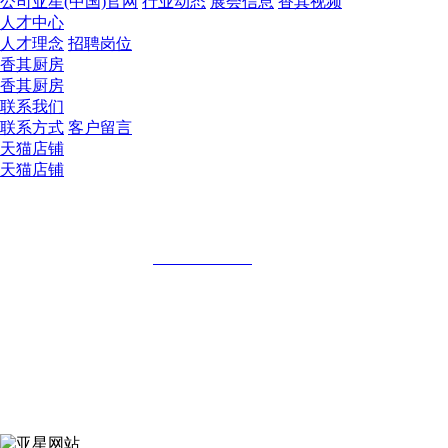
公司亚星(中国)官网
行业动态
展会信息
香其视频
人才中心
人才理念
招聘岗位
香其厨房
香其厨房
联系我们
联系方式
客户留言
天猫店铺
天猫店铺
亚星网站
全国统一客服热线：
18903658751
地址：哈尔滨南岗区红旗满族乡科技园区
地址：双城经济技术开发区娃哈哈路6号
地址：黑龙江萝北县宝泉岭二九0公路一号
地址：黑龙江省延寿县工业园区北泰山路5号